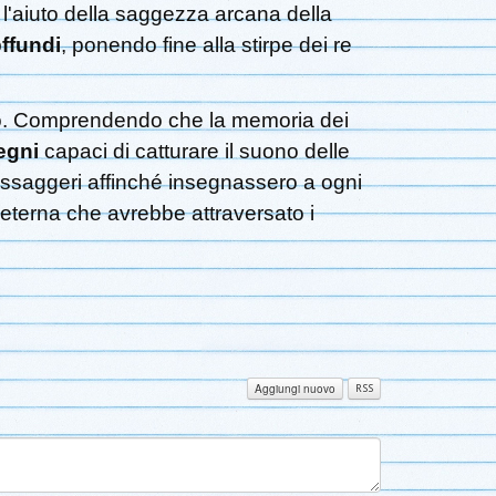
 l'aiuto della saggezza arcana della
ffundi
, ponendo fine alla stirpe dei re
sico. Comprendendo che la memoria dei
egni
capaci di catturare il suono delle
 messaggeri affinché insegnassero a ogni
eterna che avrebbe attraversato i
Aggiungi nuovo
RSS