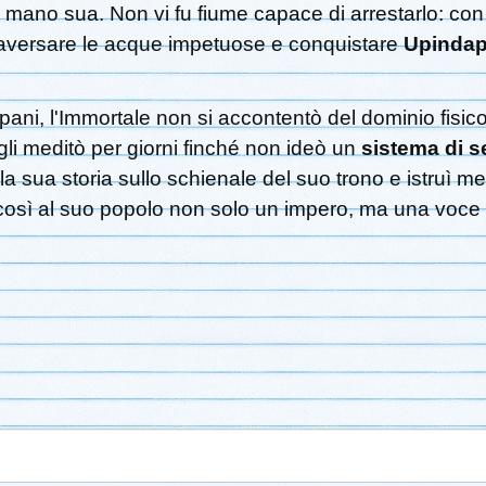
r mano sua. Non vi fu fiume capace di arrestarlo: con
ttraversare le acque impetuose e conquistare
Upindap
i Apani, l'Immortale non si accontentò del dominio fi
gli meditò per giorni finché non ideò un
sistema di s
 la sua storia sullo schienale del suo trono e istruì
osì al suo popolo non solo un impero, ma una voce 