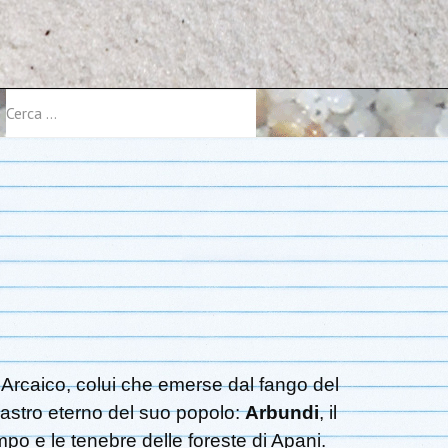
Cerca
Arcaico, colui che emerse dal fango del
lastro eterno del suo popolo:
Arbundi
, il
mpo e le tenebre delle foreste di Apani.