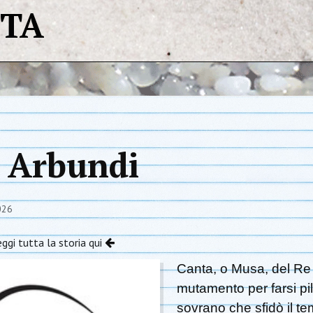
STA
i Arbundi
026
ggi tutta la storia qui
Canta, o Musa, del Re 
mutamento per farsi pi
sovrano che sfidò il te