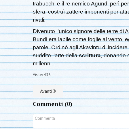
trabucchi e il re nemico Agundi perì pe
sfera, costruì zattere imponenti per a
rivali.
Divenuto l'unico signore delle terre d
Bundi era labile come foglie al vento, e
parole. Ordinò agli Akavintu di incidere
suddito l'arte della
scrittura
, donando c
millenni.
Visite: 436
Articolo successivo: La strada
Avanti
Commenti (
0
)