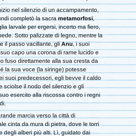
izio nel silenzio di un accampamento,
undi completò la sacra
metamorfosi
,
 larvale per ergersi, incerto ma fiero,
ede. Sotto palizzate di legno, mentre la
 il passo vacillante, gli
Anu
, i suoi
 suo capo una corona di rame lucido e
o fuso direttamente alla sua cresta da
hé la sua voce (la siringe) potesse
i suoi predecessori, egli bevve il caldo
e sciolse il nodo del silenzio e gli
suo esercito alla riscossa contro i regni
di.
grande marcia verso la città di
tale cinta da mura di pietra, dove le torri
 degli alberi più alti. Lì, guidato dai