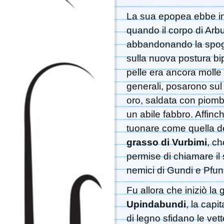
La sua epopea ebbe in
quando il corpo di Arb
abbandonando la spoglia
sulla nuova postura bip
pelle era ancora molle e
generali, posarono sul
oro, saldata con piomb
un abile fabbro. Affinc
tuonare come quella de
grasso di Vurbimi
, ch
permise di chiamare il 
nemici di Gundi e Pfun
Fu allora che iniziò la 
Upindabundi
, la capi
di legno sfidano le vette