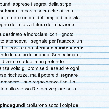
rbundi apprese i segreti della stirpe:
rvibamu
, la pasta sacra che attiva il
ne, e nelle ombre del tempio diede vita
egno della forza futura della nazione.
a destinato a incrociarsi con l'ignoto
ito attendeva il segnale per l'attacco, un
ta boscosa e una
sfera viola iridescente
endo le radici del mondo. Senza timore,
o divino e cadde in un profondo
nza volto gli promise di esaudire ogni
ese ricchezze, ma il potere di
regnare
 crescere il suo regno senza fine. La
cata dallo stesso Re, per vegliare sulla
pindagundi
crollarono sotto i colpi dei