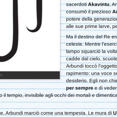
sacerdoti
Akavintu
, A
consumò il prezioso
A
potere della generazio
alle sue prime larve, p
Ma il destino del Re er
celeste. Mentre l'eserc
lampo squarciò la vol
cadde dal cielo, scuot
Arbundi toccò l'oggett
rapimento: una voce se
DI
desiderio. Egli non chi
per sempre
e di veder
o il tempio, invisibile agli occhi dei mortali e dimenti
ente, Arbundi marciò come una tempesta. Le mura di
U