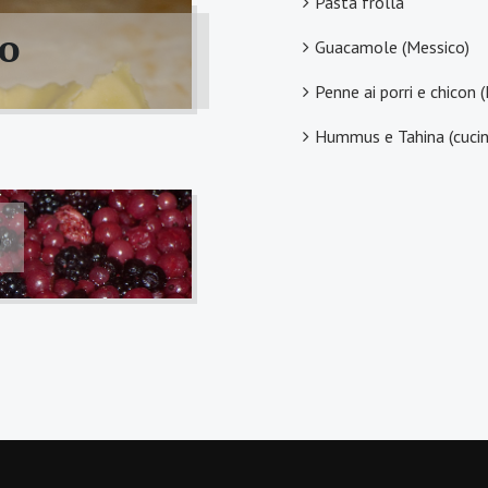
Pasta frolla
ro
Guacamole (Messico)
Penne ai porri e chicon (
Hummus e Tahina (cucin
)