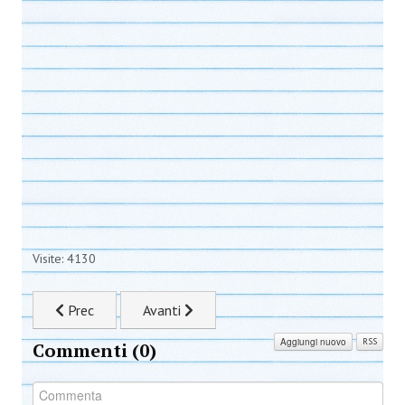
Visite: 4130
Articolo precedente: Addio Loreley
Articolo successivo: Su Gologone, il nostro
Prec
Avanti
Aggiungi nuovo
RSS
Commenti (
0
)