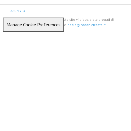
ARCHIVIO
Se per caso qualche cosa su questo sito vi piace, siete pregati di
Manage Cookie Preferences
avvertirmi prima di copiarlo, grazie.
nadia@cadonicicosta.it