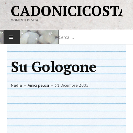
CADONICICOSTA
MOMENTI DI VITA
Cerca
HOME
Su Gologone
MAPPA DEL SITO
VIAGGI
Nadia
Amici pelosi
31 Dicembre 2005
LINK