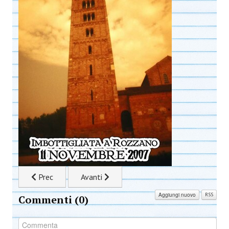
Articolo precedente: Birra BOCK
Articolo successivo: Birra Pale Ale
Prec
Avanti
Aggiungi nuovo
RSS
Commenti (
0
)