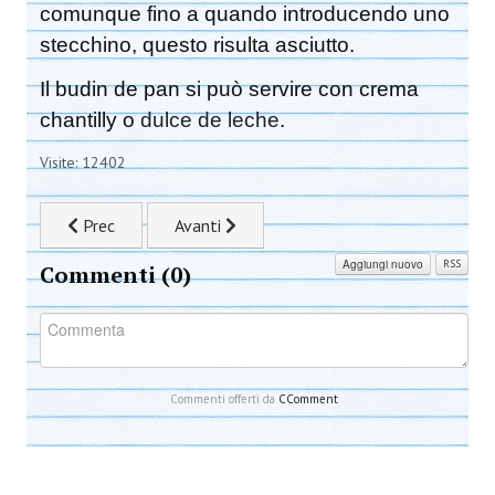
comunque fino a quando introducendo uno
stecchino, questo risulta asciutto.
Il budin de pan si può servire con crema
chantilly o
dulce de leche
.
Visite: 12402
Articolo precedente: Torta salata al salmone
Articolo successivo: Cupcake alla lavanda
Prec
Avanti
Aggiungi nuovo
RSS
Commenti (
0
)
Commenti offerti da
CComment