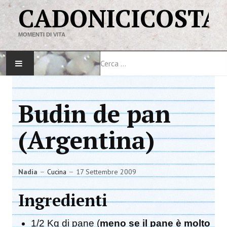
CADONICICOSTA
MOMENTI DI VITA
Cerca
HOME
Budin de pan
MAPPA DEL SITO
(Argentina)
VIAGGI
LINK
Nadia
Cucina
17 Settembre 2009
Ingredienti
1/2 Kg di pane (
meno se il pane è molto