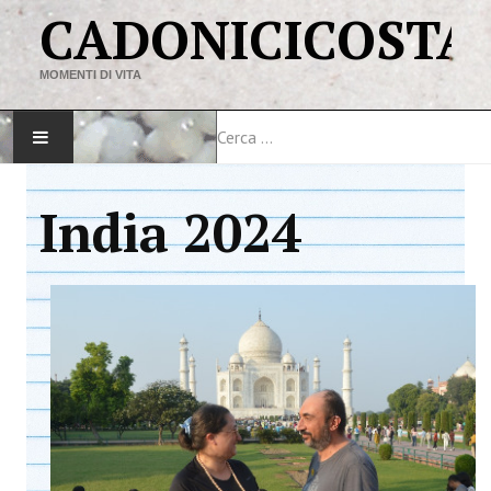
CADONICICOSTA
MOMENTI DI VITA
Cerca
HOME
India 2024
MAPPA DEL SITO
VIAGGI
LINK