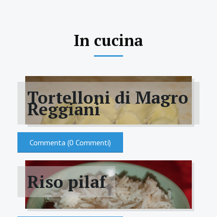
In cucina
Tortelloni di Magro
Reggiani
Commenta (0 Commenti)
Riso pilaf