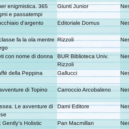
er enigmistica. 365
Giunti Junior
Ne
gmi e passatempi
cucchiaio d'argento
Editoriale Domus
Ne
classe fa la ola mentre
Rizzoli
Ne
iego
ti con nome di donna
BUR Biblioteca Univ.
Ne
Rizzoli
caffé della Peppina
Gallucci
Ne
avventure di Topino
Carroccio Arcobaleno
Ne
ssea. Le avventure di
Dami Editore
Ne
sse
k Gently's Holistic
Pan Macmillan
Ne