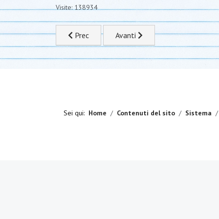
Visite: 138934
Articolo precedente: Form libri
Articolo successivo: I nostri libri
Prec
Avanti
Sei qui:
Home
Contenuti del sito
Sistema