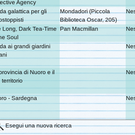
ective Agency
da galattica per gli
Mondadori (Piccola
Ne
ostoppisti
Biblioteca Oscar, 205)
 Long, Dark Tea-Time
Pan Macmillan
Ne
the Soul
da ai grandi giardini
Ne
iani
provincia di Nuoro e il
Ne
 territorio
ro - Sardegna
Ne
Esegui una nuova ricerca