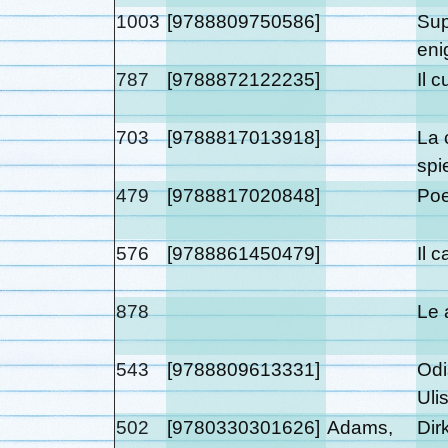
1003
[9788809750586]
Sup
eni
787
[9788872122235]
Il 
703
[9788817013918]
La 
sp
479
[9788817020848]
Poe
576
[9788861450479]
Il 
878
Le 
543
[9788809613331]
Odi
Uli
502
[9780330301626]
Adams,
Dir