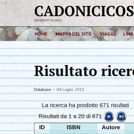
CADONICICO
MOMENTI DI VITA
HOME
MAPPA DEL SITO
VIAGGI
LINK
Risultato ricer
Database
04 Luglio 2011
La ricerca ha prodotto 671 risultati
Risultati da 1 a 20 di 671
ID
ISBN
Autore