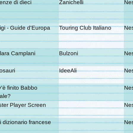
enze di dieci
Zanichelli
Ne
igi - Guide d'Europa
Touring Club Italiano
Ne
lara Camplani
Bulzoni
Ne
osauri
IdeeAli
Ne
'è finito Babbo
Ne
ale?
ter Player Screen
Ne
i dizionario francese
Ne