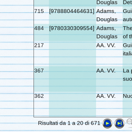
Douglas
Det
715
[9788804464631]
Adams,
Gui
Douglas
aut
484
[9780330309554]
Adams,
The
Douglas
of 
217
AA. VV.
Gui
ital
367
AA. VV.
La 
suo
362
AA. VV.
Nuo
Risultati da 1 a 20 di 671