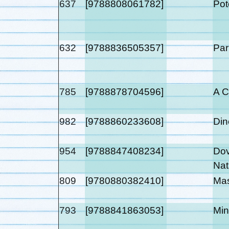
637
[9788808061782]
Pot
632
[9788836505357]
Par
785
[9788878704596]
A C
982
[9788860233608]
Din
954
[9788847408234]
Dov
Nat
809
[9780880382410]
Mas
793
[9788841863053]
Min