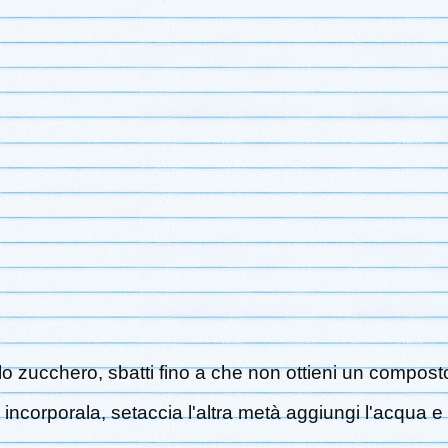
lo zucchero, sbatti fino a che non ottieni un compost
, incorporala, setaccia l'altra metà aggiungi l'acqua 