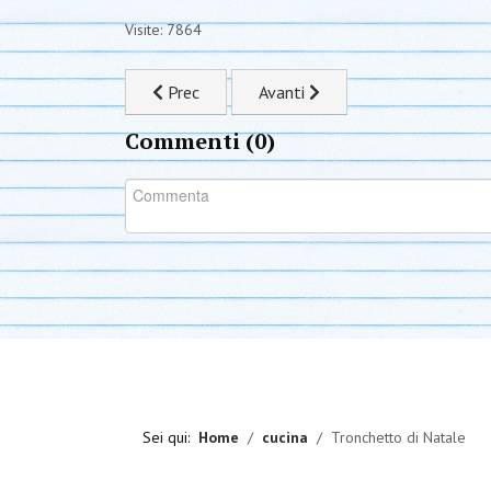
Visite: 7864
Articolo precedente: Penne ai porri e chicon (In
Articolo successivo: Halloween 
Prec
Avanti
Commenti (
0
)
Sei qui:
Home
cucina
Tronchetto di Natale