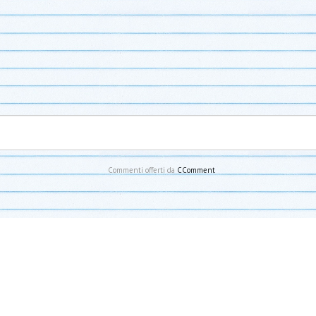
divia Belga)
in cucina
Commenti offerti da
CComment