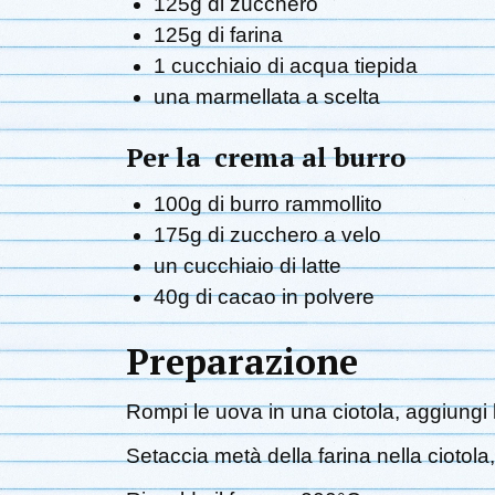
125g di zucchero
125g di farina
1 cucchiaio di acqua tiepida
una marmellata a scelta
Per la crema al burro
100g di burro rammollito
175g di zucchero a velo
un cucchiaio di latte
40g di cacao in polvere
Preparazione
Rompi le uova in una ciotola, aggiungi 
Setaccia metà della farina nella ciotola