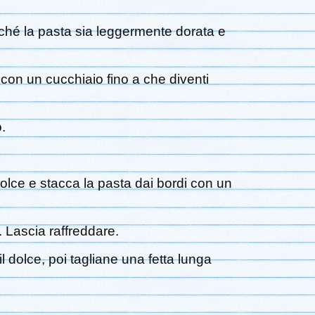
inché la pasta sia leggermente dorata e
o con un cucchiaio fino a che diventi
.
 dolce e stacca la pasta dai bordi con un
o. Lascia raffreddare.
 il dolce, poi tagliane una fetta lunga