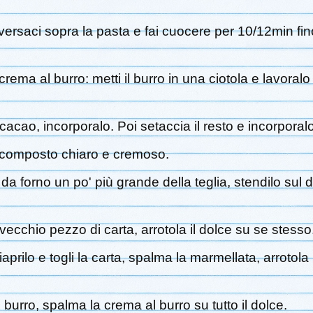
a, versaci sopra la pasta e fai cuocere per 10/12min f
rema al burro: metti il burro in una ciotola e lavoral
acao, incorporalo. Poi setaccia il resto e incorporalo
un composto chiaro e cremoso.
a da forno un po' più grande della teglia, stendilo sul
il vecchio pezzo di carta, arrotola il dolce su se stess
iaprilo e togli la carta, spalma la marmellata, arrotola
 burro, spalma la crema al burro su tutto il dolce.