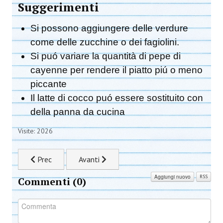
Suggerimenti
Si possono aggiungere delle verdure
come delle zucchine o dei fagiolini.
Si puó variare la quantità di pepe di
cayenne per rendere il piatto piú o meno
piccante
Il latte di cocco puó essere sostituito con
della panna da cucina
Visite: 2026
Articolo precedente: Pancakes
Articolo successivo: Torta Sacher Soffice
Prec
Avanti
Aggiungi nuovo
RSS
Commenti (
0
)