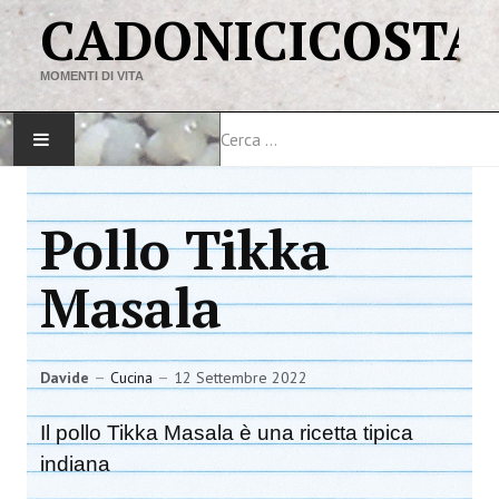
CADONICICOSTA
MOMENTI DI VITA
Cerca
HOME
Pollo Tikka
MAPPA DEL SITO
Masala
VIAGGI
LINK
Davide
Cucina
12 Settembre 2022
Il pollo Tikka Masala è una ricetta tipica
indiana