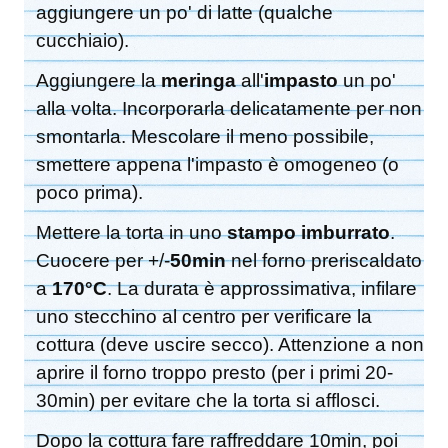
aggiungere un po' di latte (qualche
cucchiaio).
Aggiungere la
meringa
all'
impasto
un po'
alla volta. Incorporarla delicatamente per non
smontarla. Mescolare il meno possibile,
smettere appena l'impasto è omogeneo (o
poco prima).
Mettere la torta in uno
stampo imburrato
.
Cuocere per +/-
50min
nel forno preriscaldato
a
170°C
. La durata è approssimativa, infilare
uno stecchino al centro per verificare la
cottura (deve uscire secco). Attenzione a non
aprire il forno troppo presto (per i primi 20-
30min) per evitare che la torta si afflosci.
Dopo la cottura fare raffreddare 10min, poi