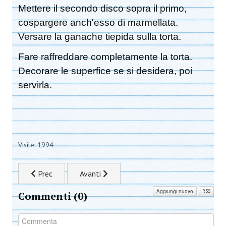
Mettere il secondo disco sopra il primo,
cospargere anch'esso di marmellata.
Versare la ganache tiepida sulla torta.
Fare raffreddare completamente la torta.
Decorare le superfice se si desidera, poi
servirla.
Visite: 1994
Articolo precedente: Pollo Tikka Masala
Articolo successivo: Brownie
Prec
Avanti
Aggiungi nuovo
RSS
Commenti (
0
)