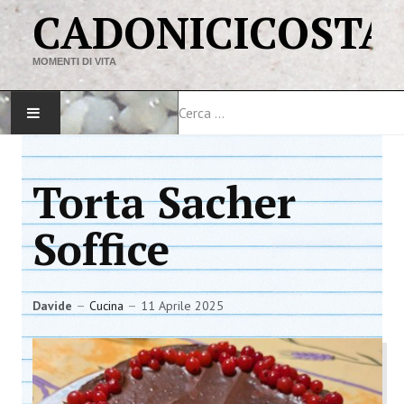
CADONICICOSTA
MOMENTI DI VITA
Cerca
HOME
Torta Sacher
MAPPA DEL SITO
Soffice
VIAGGI
LINK
Davide
Cucina
11 Aprile 2025