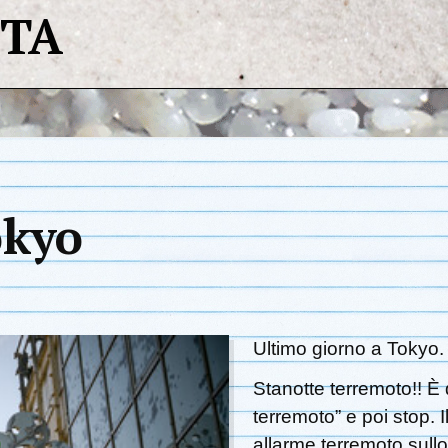
STA
okyo
Ultimo giorno a Tokyo
Stanotte terremoto!! È d
terremoto” e poi stop. I
allarme terremoto sull