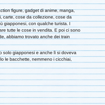
 action figure, gadget di anime, manga,
ni, carte, cose da collezione, cose da
iù giapponesi, con qualche turista. I
 tutte le cose in vendita. E poi ci sono
cade, abbiamo trovato anche dei train
no solo giapponesi e anche lì si doveva
olo le bacchette, nemmeno i cicchiai,