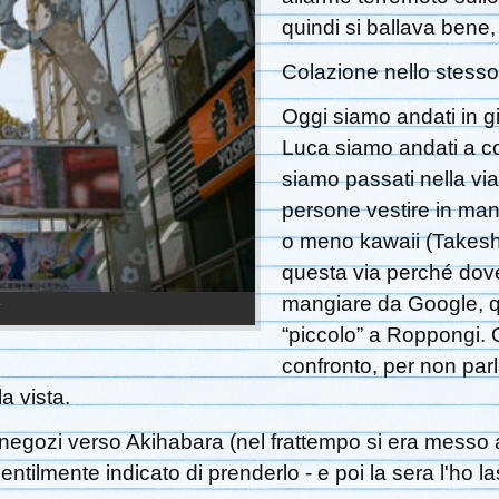
quindi si ballava bene
Colazione nello stesso l
Oggi siamo andati in gi
Luca siamo andati a co
siamo passati nella vi
persone vestire in man
o meno kawaii (Takeshi
questa via perché do
mangiare da Google, qu
T
“piccolo” a Roppongi. 
confronto, per non parl
 vista.
r negozi verso Akihabara (nel frattempo si era messo
entilmente indicato di prenderlo - e poi la sera l'ho la