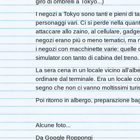
giro di ombrelli a Tokyo...)
I negozi a Tokyo sono tanti e pieni di t
personaggi vari. Ci si perde nella quant
attaccare allo zaino, al cellulare, gadg
negozi erano più o meno tematici, ma n
i negozi con macchinette varie: quelle c
simulator con tanto di cabina del treno.
La sera cena in un locale vicino all'al
ordinare dal terminale. Era un locale c
segno che non ci vanno moltissimi turist
Poi ritorno in albergo, preparazione bag
Alcune foto...
Da Google Roppongi