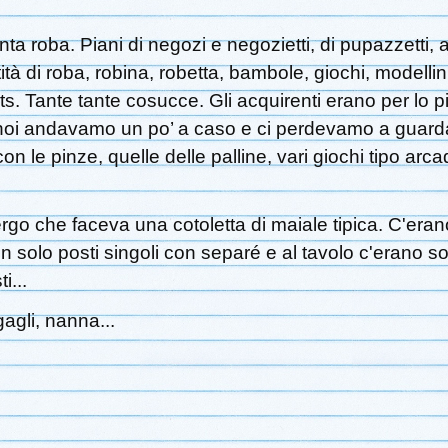
anta roba. Piani di negozi e negozietti, di pupazzetti,
ità di roba, robina, robetta, bambole, giochi, modelli
ets. Tante tante cosucce. Gli acquirenti erano per lo p
oi andavamo un po’ a caso e ci perdevamo a guardare
on le pinze, quelle delle palline, vari giochi tipo ar
bergo che faceva una cotoletta di maiale tipica. C'era
on solo posti singoli con separé e al tavolo c'erano s
i...
agli, nanna...