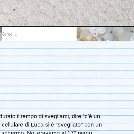
Cerca
.
urato il tempo di svegliarci, dire “c’è un
l cellulare di Luca si è "svegliato" con un
o schermo. Noi eravamo al 17° piano