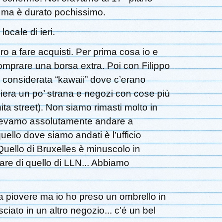
, ma è durato pochissimo.
ocale di ieri.
ro a fare acquisti. Per prima cosa io e
mprare una borsa extra. Poi con Filippo
a considerata “kawaii” dove c’erano
iera un po’ strana e negozi con cose più
ta street). Non siamo rimasti molto in
vevamo assolutamente andare a
ello dove siamo andati è l’ufficio
Quello di Bruxelles è minuscolo in
are di quello di LLN... Abbiamo
 a piovere ma io ho preso un ombrello in
sciato in un altro negozio... c'é un bel