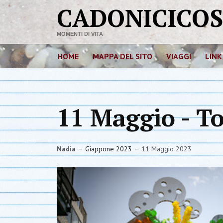
CADONICICO
MOMENTI DI VITA
HOME
MAPPA DEL SITO
VIAGGI
LINK
11 Maggio - T
Nadia
Giappone 2023
11 Maggio 2023