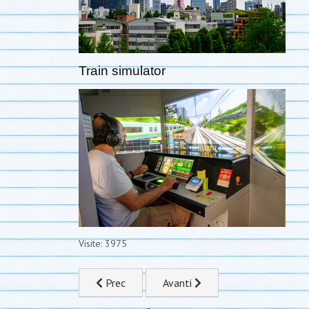
Train simulator
Visite: 3975
Articolo precedente: 10 maggio - Tokyo
Articolo successivo: 12 maggio 
Prec
Avanti